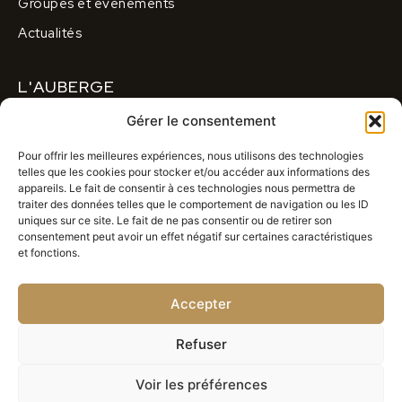
Groupes et événements
Actualités
L'AUBERGE
Gérer le consentement
A propos
Contactez-nous
Pour offrir les meilleures expériences, nous utilisons des technologies
telles que les cookies pour stocker et/ou accéder aux informations des
S’abonner à notre newsletter
appareils. Le fait de consentir à ces technologies nous permettra de
traiter des données telles que le comportement de navigation ou les ID
uniques sur ce site. Le fait de ne pas consentir ou de retirer son
CONTACT
consentement peut avoir un effet négatif sur certaines caractéristiques
et fonctions.
contact@auberge-vercors-moucherolles.com
Accepter
04 76 95 82 78
Corrençon en Vercors
Refuser
Voir les préférences