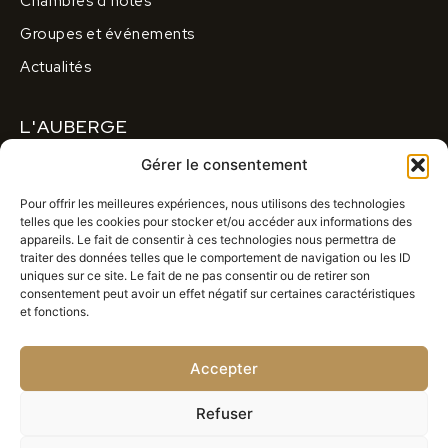
Chambres d’hôtes
Groupes et événements
Actualités
L'AUBERGE
Gérer le consentement
A propos
Contactez-nous
Pour offrir les meilleures expériences, nous utilisons des technologies
telles que les cookies pour stocker et/ou accéder aux informations des
S’abonner à notre newsletter
appareils. Le fait de consentir à ces technologies nous permettra de
traiter des données telles que le comportement de navigation ou les ID
uniques sur ce site. Le fait de ne pas consentir ou de retirer son
CONTACT
consentement peut avoir un effet négatif sur certaines caractéristiques
et fonctions.
contact@auberge-vercors-moucherolles.com
Accepter
04 76 95 82 78
Corrençon en Vercors
Refuser