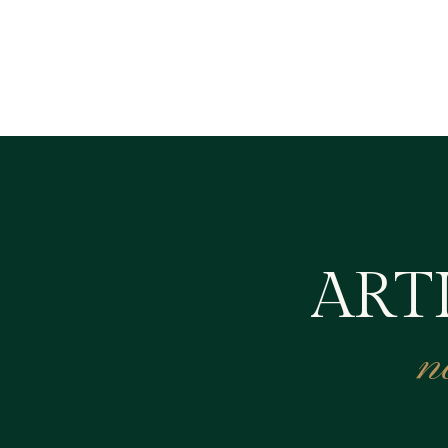
ART
n