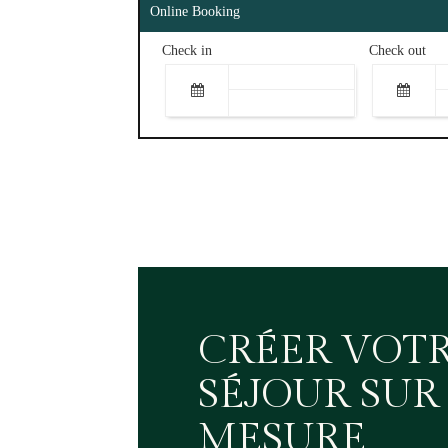
Online Booking
Check in
Check out
CRÉER VOT
SÉJOUR SUR
MESURE