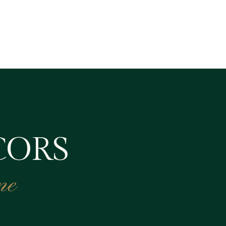
CORS
ne