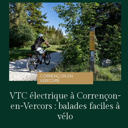
CORRENÇON EN
VERCORS
VTC électrique à Corrençon-
en-Vercors : balades faciles à
vélo