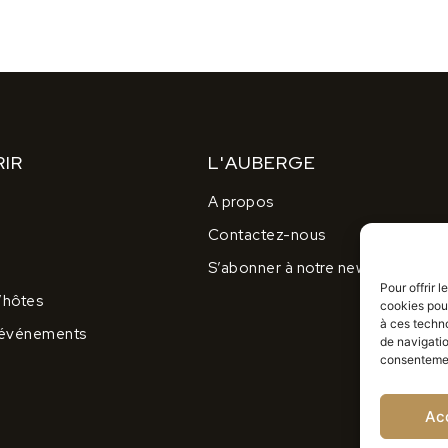
IR
L'AUBERGE
A propos
Contactez-nous
S’abonner à notre newsletter
Pour offrir 
’hôtes
cookies pour
à ces techn
 événements
de navigatio
consentement
Ac