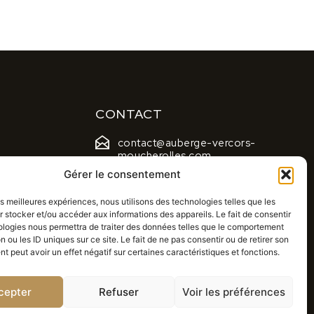
CONTACT
contact@auberge-vercors-
moucherolles.com
Gérer le consentement
04 76 95 82 78
les meilleures expériences, nous utilisons des technologies telles que les
Corrençon en Vercors
 stocker et/ou accéder aux informations des appareils. Le fait de consentir
ologies nous permettra de traiter des données telles que le comportement
n ou les ID uniques sur ce site. Le fait de ne pas consentir ou de retirer son
 peut avoir un effet négatif sur certaines caractéristiques et fonctions.
cepter
Refuser
Voir les préférences