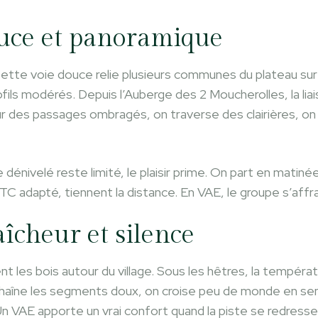
ouce et panoramique
ette voie douce relie plusieurs communes du plateau sur 
ofils modérés. Depuis l’Auberge des 2 Moucherolles, la li
r des passages ombragés, on traverse des clairières, o
dénivelé reste limité, le plaisir prime. On part en matinée
TC adapté, tiennent la distance. En VAE, le groupe s’affra
aîcheur et silence
nt les bois autour du village. Sous les hêtres, la tempéra
haîne les segments doux, on croise peu de monde en sem
 Un VAE apporte un vrai confort quand la piste se redress