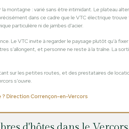
r la montagne : varié sans être intimidant. Le plateau al
t précisément dans ce cadre que le VTC électrique trouve
ue particulière ni de jambes d’acier.
ce. Le VTC invite à regarder le paysage plutôt qu’à fixer l
res s’allongent, et personne ne reste à la traîne. La sor
existant sur les petites routes, et des prestataires de loc
ercors s’ouvre.
le ? Direction Corrençon-en-Vercors
res d'hôtes dans le Vercor