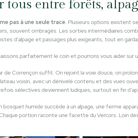
 tous entre forêts, alpag
me pas à une seule trace
. Plusieurs options existent se
stiers, souvent ombragés. Les sorties intermédiaires com
 pistes d’alpage et passages plus exigeants, tout en gard
issons parfaitement le coin et pourrons vous aider sur un
 de Corrençon suffit. On rejoint la voie douce, on prolong
 plateau voisin, avec un dénivelé contenu et des vues ouv
ois sélectives deviennent ludiques, surtout en fin d’apr
Un bosquet humide succède à un alpage, une ferme appara
 Chaque portion raconte une facette du Vercors. Loin de